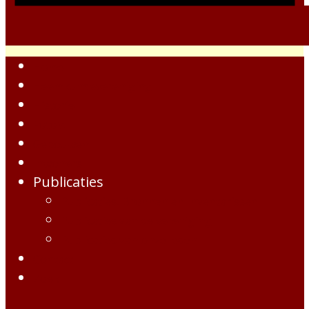
Home
Heemkundevereniging
Historie
Foto's
Gebouwen
Inwoners
Publicaties
Publicaties, Bronnen en Inventarissen
Publicaties van de vereniging
Publicaties van onze leden
Contact
Zoek