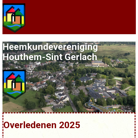
Heemkundevereni​ging
Houthe​​m-Sint Gerlach
Overledenen 2025