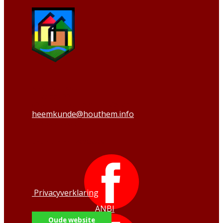
Secretariaat:
Strabeek 33
6301 HP Houthem-Sint Gerlach
heemkunde@houthem.info
043-604 0469
KvK-nummer:
40205509
Privacyverklaring
ANBI
Oude website