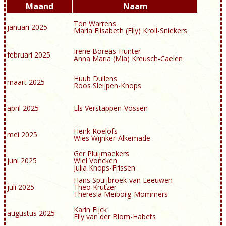
Maand
Naam
Ton Warrens
januari 2025
Maria Elisabeth (Elly) Kroll-Sniekers
Irene Boreas-Hunter
februari 2025
Anna Maria (Mia) Kreusch-Caelen
Huub Dullens
maart 2025
Roos Sleijpen-Knops
april 2025
Els Verstappen-Vossen
Henk Roelofs
mei 2025
Wies Wijnker-Alkemade
Ger Pluijmaekers
juni 2025
Wiel Voncken
Julia Knops-Frissen
Hans Spuijbroek-van Leeuwen
juli 2025
Theo Krutzer
Theresia Meiborg-Mommers
Karin Eijck
augustus 2025
Elly van der Blom-Habets