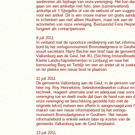
aanleveren als bijdrage van onze vereniging. Het kan da
gaan om een artikeltje met foto, (een (samenvattend)
artikeltje uit ’t Sjtegelke of van de website of een sugges
voor een artikel. Dit is een mooie manier om gratis aand
te schenken aan niet alleen Houthem, maar ook aan de
activiteiten van onze vereniging. Bestuurslid Fons Heijn
fungeert als contactpersoon.
9 juli 2011
In verband met de spoorloze verdwijning van het informat
bord bij het oorlogsmonument Bronsdaelgroeve in Geul
stuurt secretaris Harry Becker een brief naar de gemeen
Valkenburg aan de Geul, het IKL (Stichting Instandhoudi
Kleine Landschapselementen in Limburg) en naar het
kernoverleg Berg en Terblijt om een en ander uit te zoek
en ter plekke een nieuw bord te plaatsen.
11 juli 2011
De gemeente Valkenburg aan de Geul, in de persoon va
heer ing. Roy Hennekens, beleidsmedewerker cultuur en
techniek, reageert uitermate snel en adequaat naar onze
vereniging toe en deelt mede dat (aan de hand van een 
onze vereniging ter beschikking gestelde foto met de
originele tekst) meteen een offerte is aangevraagd voor 
maken van een nieuw informatiebord bij het oorlogs-
monument Bronsdaelgroeve in Geulhem. Het nieuwe
informatiebord is enkele weken later op kosten van de
gemeente Valkenburg aan de Geul herplaatst.
13 juli 2011