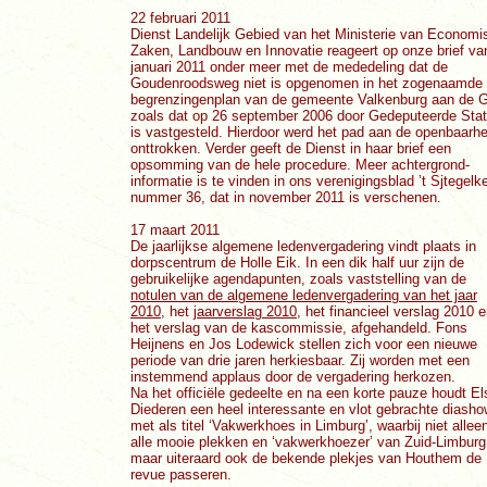
22 februari 2011
Dienst Landelijk Gebied van het Ministerie van Economi
Zaken, Landbouw en Innovatie reageert op onze brief va
januari 2011 onder meer met de mededeling dat de
Goudenroodsweg niet is opgenomen in het zogenaamde
begrenzingenplan van de gemeente Valkenburg aan de G
zoals dat op 26 september 2006 door Gedeputeerde Sta
is vastgesteld. Hierdoor werd het pad aan de openbaarhe
onttrokken. Verder geeft de Dienst in haar brief een
opsomming van de hele procedure. Meer achtergrond-
informatie is te vinden in ons verenigingsblad ’t Sjtegelk
nummer 36, dat in november 2011 is verschenen.
17 maart 2011
De jaarlijkse algemene ledenvergadering vindt plaats in
dorpscentrum de Holle Eik. In een dik half uur zijn de
gebruikelijke agendapunten, zoals vaststelling van de
notulen van de algemene ledenvergadering van het jaar
2010
, het
jaarverslag 2010
, het financieel verslag 2010 
het verslag van de kascommissie, afgehandeld. Fons
Heijnens en Jos Lodewick stellen zich voor een nieuwe
periode van drie jaren herkiesbaar. Zij worden met een
instemmend applaus door de vergadering herkozen.
Na het officiële gedeelte en na een korte pauze houdt El
Diederen een heel interessante en vlot gebrachte diash
met als titel ‘Vakwerkhoes in Limburg’, waarbij niet allee
alle mooie plekken en ‘vakwerkhoezer’ van Zuid-Limburg
maar uiteraard ook de bekende plekjes van Houthem de
revue passeren.