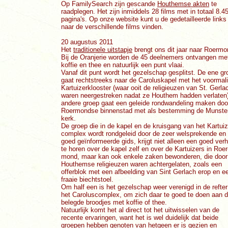
Op FamilySearch zijn gescande
Houthemse akten
te
raadplegen. Het zijn inmiddels 28 films met in totaal 8.4
pagina's. Op onze website kunt u de gedetailleerde links
naar de verschillende films vinden.
20 augustus 2011
Het
traditionele uitstapje
brengt ons dit jaar naar Roermo
Bij de Oranjerie worden de 45 deelnemers ontvangen me
koffie en thee en natuurlijk een punt vlaai.
Vanaf dit punt wordt het gezelschap gesplitst. De ene gr
gaat rechtstreeks naar de Caroluskapel met het voormal
Kartuizerklooster (waar ooit de religieuzen van St. Gerla
waren neergestreken nadat ze Houthem hadden verlaten)
andere groep gaat een geleide rondwandeling maken doo
Roermondse binnenstad met als bestemming de Munste
kerk.
De groep die in de kapel en de kruisgang van het Kartuiz
complex wordt rondgeleid door de zeer welsprekende en
goed geïnformeerde gids, krijgt niet alleen een goed verh
te horen over de kapel zelf en over de Kartuizers in Roer
mond, maar kan ook enkele zaken bewonderen, die door
Houthemse religieuzen waren achtergelaten, zoals een
offerblok met een afbeelding van Sint Gerlach erop en e
fraaie biechtstoel.
Om half een is het gezelschap weer verenigd in de refte
het Caroluscomplex, om zich daar te goed te doen aan 
belegde broodjes met koffie of thee.
Natuurlijk komt het al direct tot het uitwisselen van de
recente ervaringen, want het is wel duidelijk dat beide
groepen hebben genoten van hetgeen er is gezien en