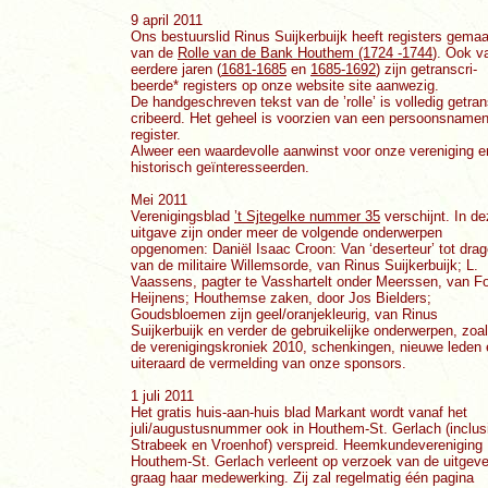
9 april 2011
Ons bestuurslid Rinus Suijkerbuijk heeft registers gema
van de
Rolle van de Bank Houthem (1724 -1744
)
. Ook v
eerdere jaren (
1681-1685
en
1685-1692
) zijn getranscri-
beerde* registers op onze website site aanwezig.
De handgeschreven tekst van de ’rolle’ is volledig getran
cribeerd. Het geheel is voorzien van een persoonsnamen
register.
Alweer een waardevolle aanwinst voor onze vereniging e
historisch geïnteresseerden.
Mei 2011
Verenigingsblad
’t Sjtegelke nummer 35
verschijnt. In d
uitgave zijn onder meer de volgende onderwerpen
opgenomen: Daniël Isaac Croon: Van ‘deserteur’ tot drag
van de militaire Willemsorde, van Rinus Suijkerbuijk; L.
Vaassens, pagter te Vasshartelt onder Meerssen, van F
Heijnens; Houthemse zaken, door Jos Bielders;
Goudsbloemen zijn geel/oranjekleurig, van Rinus
Suijkerbuijk en verder de gebruikelijke onderwerpen, zoa
de verenigingskroniek 2010, schenkingen, nieuwe leden 
uiteraard de vermelding van onze sponsors.
1 juli 2011
Het gratis huis-aan-huis blad Markant wordt vanaf het
juli/augustusnummer ook in Houthem-St. Gerlach (inclus
Strabeek en Vroenhof) verspreid. Heemkundevereniging
Houthem-St. Gerlach verleent op verzoek van de uitgeve
graag haar medewerking. Zij zal regelmatig één pagina