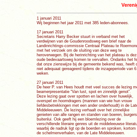
Vereni
1 januari 2011
Wij beginnen het jaar 2011 met 385 leden-abonnees.
17 januari 2011
Secretaris Harry Becker stuurt in verband met het
verdwijnen van de Goudenroodsweg een brief naar de
Landinrichtings-commissie Centraal Plateau te Roermon
met het verzoek om de sluiting van deze weg te
heroverwegen. Bij de herinrichting van het plateau is de
oude bedevaartsweg komen te vervallen. Ondanks het fe
dat onze zienswijze bij de gemeente bekend was, heeft 
niet adequaat gereageerd tijdens de inzageperiode van 6
weken.
27 januari 2011
De heer P. van Hees houdt met veel succes de lezing m
beamerpresentatie “Van lust, spot en zinnelijk genot”.
Deze lezing gaat over spotten en lachen over huwelijk,
overspel en hoorndragers (mannen van wie hun vrouw
liefdesbetrekkingen met een ander onderhoudt) in de Lat
Middeleeuwen. De lezing verhaalt over het zinnelijke
genieten van alle rangen en standen van boeren, burger
buitenlui. Ook geeft hij een bloemlezing over de
verschillende literaire genres uit de middeleeuwse literatu
waarbij de nadruk ligt op de boerden en sproken, kortom
de schelmenverhalen, van de Late Middeleeuwen.