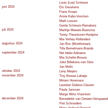
Louis (Loe) Schreurs
juni 2024
Els Geuskens
Frans Knops
Annie Kabo-Voncken
Math Loozen
Gerda Schreurs-Ramakers
juli 2024
Marthje Meewis-Boersma
Tonny Theunissen-Huntjens
Mia Verhey-Hollanders
augustus 2024
Jan Bos (Montfortaan)
Tilla Bemelmans-Brands
september 2024
Nel Ideler-Adriaens
Mia Schefer-Brouns
Joke Billekens-van Oers
Jan Molin
oktober 2024
Leny Meijers
november 2024
Tiny Boreas-Lahaije
Miriam Horemans
Leontien Dullens-Cleuren
Paula Janssen
Margo Wirtz-Vrancken
december 2024
Bernadette van Gerwen-Verspaan
Piet Schrooders
Mimy Verhoef-Degroof