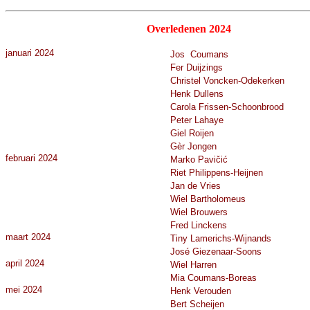
Overledenen 20
24
januari 2024
Jos Coumans
Fer Duijzings
Christel Voncken-Odekerken
Henk Dullens
Carola Frissen-Schoonbrood
Peter Lahaye
Giel Roijen
Gèr Jongen
februari 2024
Marko Pavičić
Riet Philippens-Heijnen
Jan de Vries
Wiel Bartholomeus
Wiel Brouwers
Fred Linckens
maart 2024
Tiny Lamerichs-Wijnands
José Giezenaar-Soons
april 2024
Wiel Harren
Mia Coumans-Boreas
mei 2024
Henk Verouden
Bert Scheijen