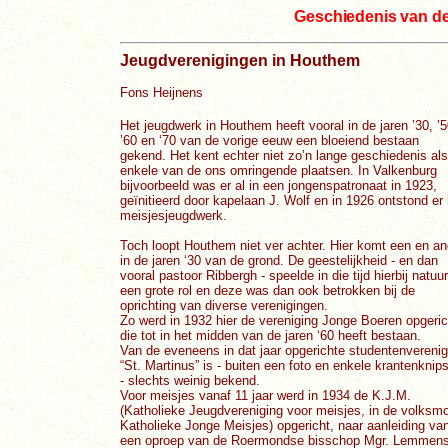
Geschiedenis van d
Jeugdverenigingen in Houthem
Fons Heijnens
Het jeugdwerk in Houthem heeft vooral in de jaren ’30, ’5
’60 en ‘70 van de vorige eeuw een bloeiend bestaan
gekend. Het kent echter niet zo’n lange geschiedenis als
enkele van de ons omringende plaatsen. In Valkenburg
bijvoorbeeld was er al in een jongenspatronaat in 1923,
geïnitieerd door kapelaan J. Wolf en in 1926 ontstond er 
meisjesjeugdwerk.
Toch loopt Houthem niet ver achter. Hier komt een en an
in de jaren ‘30 van de grond. De geestelijkheid - en dan
vooral pastoor Ribbergh - speelde in die tijd hierbij natuurl
een grote rol en deze was dan ook betrokken bij de
oprichting van diverse verenigingen.
Zo werd in 1932 hier de vereniging Jonge Boeren opgeric
die tot in het midden van de jaren ‘60 heeft bestaan.
Van de eveneens in dat jaar opgerichte studentenverenig
“St. Martinus” is - buiten een foto en enkele krantenknip
- slechts weinig bekend.
Voor meisjes vanaf 11 jaar werd in 1934 de K.J.M.
(Katholieke Jeugdvereniging voor meisjes, in de volksm
Katholieke Jonge Meisjes) opgericht, naar aanleiding va
een oproep van de Roermondse bisschop Mgr. Lemmen