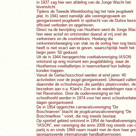
in 1937 zag hier een afdeling van de Jonge Wacht het
levenslicht.
Tijdens de Tweede Wereldoorlog lag het hele jeugdwerk
plat. In 1941 werd namelijk alle verenigingswerk en
georganiseerd jeugdwerk in opdracht van de Duitse beze
officieel verboden en opgeheven.
Direct na de bevrijding van Houthem werd de Jonge Wac
hier weer actief en ontstonden daaruit al vrij snel de
verkenners en de voortrekkers. Hoelang die
verkennersbeweging van vlak na de oorlog hier nog best
heeft is niet exact aan te geven, waarschijnlijk heeft het 
begin jaren ‘50 geduurd.
Uit de in 1944 heropgerichte voetbalvereniging IASON
ontstond op enig moment een jeugdafdeling, waar de
Houthemse voetballertjes in teamverband hun balletje
konden trappen.
Vanuit de Gerlachusschool werden al eind jaren ’40
activiteiten voor de jeugd georganiseerd. Uiteraard vallen
daaronder de schoolreisjes die jaarlijks plaatsvonden, de
bezoeken aan o.a. Klant’s Zoo en de wandelingen naar 
het Ravensbos.
Door de oudervereniging en het
schoolhoofd werden in 1974 voor het eerst schoolverlate
dagen georganiseerd.
De in 1954 opgerichte carnavalsvereniging “De
Boschraeven” bracht de jeugdcarnavalsvereniging “De
Boschraefkes “ voort, die nog steeds bestaat.
Op sportief gebied ontstond in 1954 de handbalverenigin
“IASON”, een vereniging die anno 2008 nog steeds van 
partij is en sinds 1968 naam maakt met de door haar gro
georganiseerde internationale handbaltoernooien.