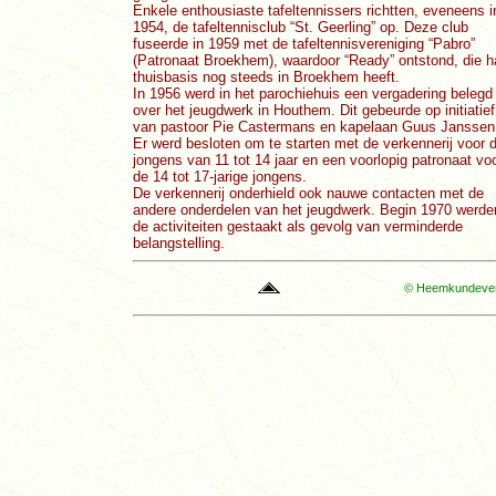
Enkele enthousiaste tafeltennissers richtten, eveneens i
1954, de
tafeltennisclub “St. Geerling” op. Deze club
fuseerde in 1959 met de tafeltennisvereniging “Pabro”
(Patronaat Broekhem), waardoor “Ready” ontstond, die h
thuisbasis nog steeds in Broekhem heeft.
In 1956 werd in het parochiehuis een vergadering belegd
over het jeugdwerk in Houthem. Dit gebeurde op initiatief
van pastoor Pie Castermans en kapelaan Guus Janssen
Er werd besloten om te starten met de verkennerij voor 
jongens van 11 tot 14 jaar en een voorlopig patronaat vo
de 14 tot 17-jarige jongens.
De verkennerij onderhield ook nauwe contacten met de
andere onderdelen van het jeugdwerk. Begin 1970 werde
de activiteiten gestaakt als gevolg van verminderde
belangstelling.
© Heemkundevere