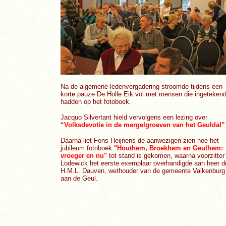
Na de algemene ledenvergadering stroomde tijdens een
korte pauze De Holle Eik vol met mensen die ingeteken
hadden op het fotoboek.
Jacquo Silvertant hield vervolgens een lezing over
“Volksdevotie in de mergelgroeven van het Geuldal”
Daarna liet Fons Heijnens de aanwezigen zien hoe het
jubileum fotoboek
"Houthem, Broekhem en Geulhem:
vroeger en nu"
tot stand is gekomen, waarna voorzitter
Lodewick het eerste exemplaar overhandigde aan heer d
H.M.L. Dauven, wethouder van de gemeente Valkenburg
aan de Geul.