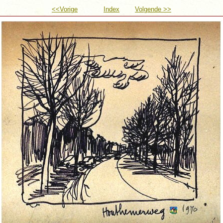
<<Vorige
Index
Volgende >>