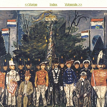
<<Vorige
Index
Volgende >>