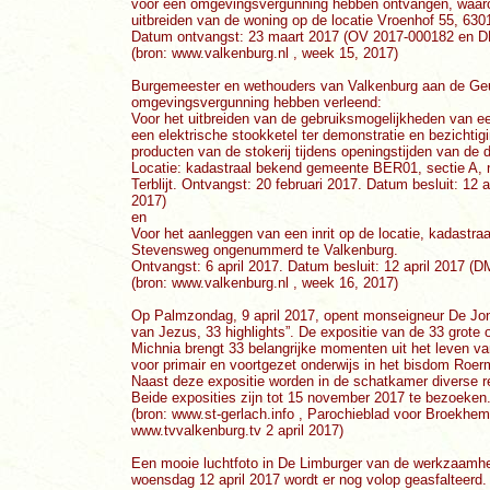
voor een omgevingsvergunning hebben ontvangen, waarop 
uitbreiden van de woning op de locatie Vroenhof 55, 63
Datum ontvangst: 23 maart 2017 (OV 2017-000182 en 
(bron: www.valkenburg.nl , week 15, 2017)
Burgemeester en wethouders van Valkenburg aan de Geul
omgevingsvergunning hebben verleend:
Voor het uitbreiden van de gebruiksmogelijkheden van e
een elektrische stookketel ter demonstratie en bezichti
producten van de stokerij tijdens openingstijden van de 
Locatie: kadastraal bekend gemeente BER01, sectie A, 
Terblijt. Ontvangst: 20 februari 2017. Datum besluit: 1
2017)
en
Voor het aanleggen van een inrit op de locatie, kadastr
Stevensweg ongenummerd te Valkenburg.
Ontvangst: 6 april 2017. Datum besluit: 12 april 2017 
(bron: www.valkenburg.nl , week 16, 2017)
Op Palmzondag, 9 april 2017, opent monseigneur De Jon
van Jezus, 33 highlights”. De expositie van de 33 grote 
Michnia brengt 33 belangrijke momenten uit het leven van
voor primair en voortgezet onderwijs in het bisdom Roer
Naast deze expositie worden in de schatkamer diverse r
Beide exposities zijn tot 15 november 2017 te bezoeken
(bron: www.st-gerlach.info , Parochieblad voor Broekhem
www.tvvalkenburg.tv 2 april 2017)
Een mooie luchtfoto in De Limburger van de werkzaamhe
woensdag 12 april 2017 wordt er nog volop geasfalteerd. 