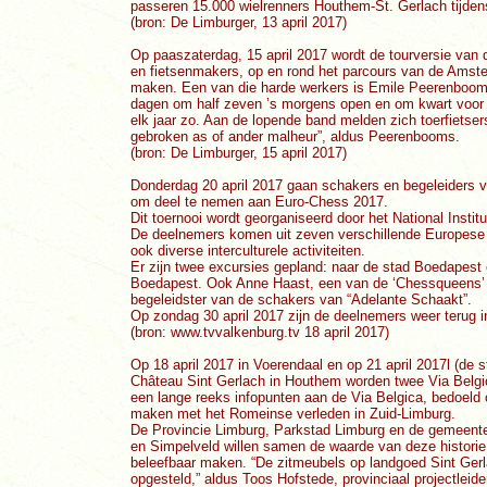
passeren 15.000 wielrenners Houthem-St. Gerlach tijden
(bron: De Limburger, 13 april 2017)
Op paaszaterdag, 15 april 2017 wordt de tourversie van
en fietsenmakers, op en rond het parcours van de Amste
maken. Een van die harde werkers is Emile Peerenbooms 
dagen om half zeven ’s morgens open en om kwart voor ze
elk jaar zo. Aan de lopende band melden zich toerfietser
gebroken as of ander malheur”, aldus Peerenbooms.
(bron: De Limburger, 15 april 2017)
Donderdag 20 april 2017 gaan schakers en begeleiders 
om deel te nemen aan Euro-Chess 2017.
Dit toernooi wordt georganiseerd door het National Institu
De deelnemers komen uit zeven verschillende Europese la
ook diverse interculturele activiteiten.
Er zijn twee excursies gepland: naar de stad Boedapest
Boedapest. Ook Anne Haast, een van de ‘Chessqueens’ 
begeleidster van de schakers van “Adelante Schaakt”.
Op zondag 30 april 2017 zijn de deelnemers weer terug 
(bron: www.tvvalkenburg.tv 18 april 2017)
Op 18 april 2017 in Voerendaal en op 21 april 2017l (de 
Château Sint Gerlach in Houthem worden twee Via Belgic
een lange reeks infopunten aan de Via Belgica, bedoeld
maken met het Romeinse verleden in Zuid-Limburg.
De Provincie Limburg, Parkstad Limburg en de gemeente
en Simpelveld willen samen de waarde van deze historie
beleefbaar maken. “De zitmeubels op landgoed Sint Gerla
opgesteld,” aldus Toos Hofstede, provinciaal projectleide