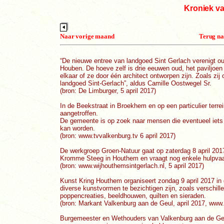
Kroniek va
Naar vorige maand
Terug na
“De nieuwe entree van landgoed Sint Gerlach verenigt o
Houben. De hoeve zelf is drie eeuwen oud, het paviljoen
elkaar of ze door één architect ontworpen zijn. Zoals z
landgoed Sint-Gerlach”, aldus Camille Oostwegel Sr.
(bron: De Limburger, 5 april 2017)
In de Beekstraat in Broekhem en op een particulier terre
aangetroffen.
De gemeente is op zoek naar mensen die eventueel iets
kan worden.
(bron: www.tvvalkenburg.tv 6 april 2017)
De werkgroep Groen-Natuur gaat op zaterdag 8 april 2017
Kromme Steeg in Houthem en vraagt nog enkele hulpvaard
(bron: www.wijhouthemsintgerlach.nl, 5 april 2017)
Kunst Kring Houthem organiseert zondag 9 april 2017 in 
diverse kunstvormen te bezichtigen zijn, zoals verschill
poppencreaties, beeldhouwen, quilten en sieraden.
(bron: Markant Valkenburg aan de Geul, april 2017, www.t
Burgemeester en Wethouders van Valkenburg aan de Geu