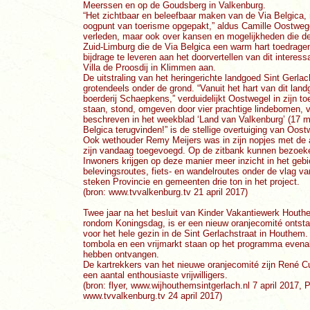
Meerssen en op de Goudsberg in Valkenburg.
“Het zichtbaar en beleefbaar maken van de Via Belgica, 
oogpunt van toerisme opgepakt,” aldus Camille Oostwegel
verleden, maar ook over kansen en mogelijkheden die 
Zuid-Limburg die de Via Belgica een warm hart toedragen
bijdrage te leveren aan het doorvertellen van dit interes
Villa de Proosdij in Klimmen aan.
De uitstraling van het heringerichte landgoed Sint Gerlach
grotendeels onder de grond. “Vanuit het hart van dit lan
boerderij Schaepkens,” verduidelijkt Oostwegel in zijn t
staan, stond, omgeven door vier prachtige lindebomen, vr
beschreven in het weekblad ‘Land van Valkenburg’ (17 m
Belgica terugvinden!” is de stellige overtuiging van Oost
Ook wethouder Remy Meijers was in zijn nopjes met de aa
zijn vandaag toegevoegd. Op de zitbank kunnen bezoeker
Inwoners krijgen op deze manier meer inzicht in het gebi
belevingsroutes, fiets- en wandelroutes onder de vlag 
steken Provincie en gemeenten drie ton in het project.
(bron: www.tvvalkenburg.tv 21 april 2017)
Twee jaar na het besluit van Kinder Vakantiewerk Houth
rondom Koningsdag, is er een nieuw oranjecomité ontstaa
voor het hele gezin in de Sint Gerlachstraat in Houthem.
tombola en een vrijmarkt staan op het programma evenal
hebben ontvangen.
De kartrekkers van het nieuwe oranjecomité zijn René Cu
een aantal enthousiaste vrijwilligers.
(bron: flyer, www.wijhouthemsintgerlach.nl 7 april 2017
www.tvvalkenburg.tv 24 april 2017)