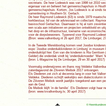
secretaris. De heer Lodewick was van 1998 tot 2010 secr
eigenaar van en beheert het gemeenschapshuis in Houthe
gemeenschapshuis. Kortom, Jos Lodewick is al sinds tie
samenleving in Houthem-St. Gerlach.
De heer Raymond Lodewick (63) is sinds 1979 maatschappe
kerkbestuur, lid van de adviesraad en collectant. Raym
basisschool Gerlachus. Daarnaast is hij al ruim zeventie
een scala aan initiatieven en projecten ontwikkeld en ui
het dorp en de infrastructuur, toename van economische,
voor de dorpsbewoners. Typerend voor Raymond Lodewick
(Bron: www.valkenburg.nl 26 april 2017, De Limburger, 27
In de Tweede Wereldoorlog komen veel Joodse kinderen,
expo ‘Joodse onderduikkinderen in Limburg’ in museum L
onderduiktijd hier. Een van die kinderen is Ria Gerrits
Gelder) die onderdak vindt bij ‘onderduikmoeder’ ‘Mam’ 
(bron: L-Magazine bij De Limburger, 29 en 30 april 2017)
Voormalig onderwijzeres en thans nog Veldeke Valkenbur
zaterdagavond de Zilveren Meibok 2017 ontvangen.
Els Diederen zet zich al decennia lang in voor het Valken
Veldeke. Diederen schrijft wekelijks een dialectcolumn i
De Zilveren Meibok wordt jaarlijks toegekend aan een pe
aan de Geul.
De Meibok blijft ‘in de familie’. Els Diederen volgt haar 
(bron: www.tvvalkenburg.tv, 30 april 2017)
© Heemkundevere