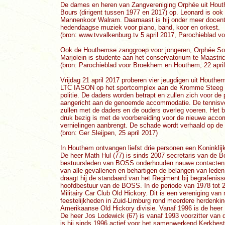
De dames en heren van Zangvereniging Orphée uit Houthe
Bours (dirigent tussen 1977 en 2017) op. Leonard is ook
Mannenkoor Walram. Daarnaast is hij onder meer docent 
hedendaagse muziek voor piano, band, koor en orkest.
(bron: www.tvvalkenburg.tv 5 april 2017, Parochieblad 
Ook de Houthemse zanggroep voor jongeren, Orphée Socia
Marjolein is studente aan het conservatorium te Maastric
(bron: Parochieblad voor Broekhem en Houthem, 22 april
Vrijdag 21 april 2017 proberen vier jeugdigen uit Hout
LTC IASON op het sportcomplex aan de Kromme Steeg in
politie. De daders worden betrapt en zullen zich voor d
aangericht aan de genoemde accommodatie. De tennisve
zullen met de daders en de ouders overleg voeren. Het
druk bezig is met de voorbereiding voor de nieuwe accom
vernielingen aanbrengt. De schade wordt verhaald op de
(bron: Ger Sleijpen, 25 april 2017)
In Houthem ontvangen liefst drie personen een Koninklij
De heer Math Hul (77) is sinds 2007 secretaris van de 
bestuursleden van BOSS onderhouden nauwe contacten me
van alle gevallenen en behartigen de belangen van lede
draagt hij de standaard van het Regiment bij begrafenissen
hoofdbestuur van de BOSS. In de periode van 1978 tot 20
Militairy Car Club Old Hickory. Dit is een vereniging va
feestelijkheden in Zuid-Limburg rond meerdere herdenki
Amerikaanse Old Hickory divisie. Vanaf 1996 is de heer 
De heer Jos Lodewick (67) is vanaf 1993 voorzitter va
is hij sinds 1996 actief voor het samenwerkend Kerkbes