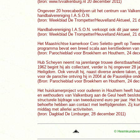
(bron: www.tvvalkenburg.nl 20 december 2011)
Ongeveer 20 horecabedrijven uit het centrum van Valken
handbalvereniging I.A.S.O.N.
(bron: Weekblad De Trompetter/Heuvelland Aktueel, 21 
Handbalvereniging I.A.S.O.N. verkoopt ook dit jaar wee
(bron: Weekblad De Trompetter/Heuvelland Aktueel, 21 
Het Maastrichtse kamerkoor Coro Seletto geeft op Tweed
programma bevat een breed scala aan kerstliederen va
(bron: Parochieblad voor Broekhem en Houthem, 24 dec
Hub Scheyen neemt na jarenlange trouwe dienstbaarheid
1962 begint hij als collectant, verder is hij ongeveer 28
Heiligdom. Ook vervult hij, naast diverse andere taken, g
voor de parochie ontving hij in 2004 al de Pauselijke on
(Bron: Parochieblad voor Broekhem en Houthem, 24 de
Het huiskamerproject voor ouderen in Houthem heeft ha
en wethouders van Valkenburg aan de Geul heeft besloten 
structurele bijdrage van tweeduizend euro per jaar. Het 
behoefte hebben aan contact met leeftijdgenoten. Zij ku
middag met allerlei activiteiten.
(bron: Dagblad De Limburger, 28 december 2011)
© Heemkundevere