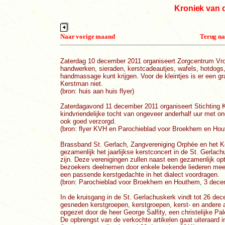
Kroniek van 
Naar vorige maand
Terug na
Zaterdag 10 december 2011 organiseert Zorgcentrum Vroe
handwerken, sieraden, kerstcadeautjes, wafels, hotdogs,
handmassage kunt krijgen. Voor de kleintjes is er een gr
Kerstman niet.
(bron: huis aan huis flyer)
Zaterdagavond 11 december 2011 organiseert Stichting K
kindvriendelijke tocht van ongeveer anderhalf uur met o
ook goed verzorgd.
(bron: flyer KVH en Parochieblad voor Broekhem en Ho
Brassband St. Gerlach, Zangvereniging Orphée en het K
gezamenlijk het jaarlijkse kerstconcert in de St. Gerlac
zijn. Deze verenigingen zullen naast een gezamenlijk 
bezoekers deelnemen door enkele bekende liederen mee 
een passende kerstgedachte in het dialect voordragen.
(bron: Parochieblad voor Broekhem en Houthem, 3 decem
In de kruisgang in de St. Gerlachuskerk vindt tot 26 dec
gesneden kerstgroepen, kerstgroepen, kerst- en andere ar
opgezet door de heer George Salfity, een christelijke P
De opbrengst van de verkochte artikelen gaat uiteraard i