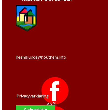
Secretariaat:
Strabeek 33
6301 HP Houthem-Sint Gerlach
heemkunde@houthem.info
043-604 0469
KvK-nummer:
40205509
Privacyverklaring
ANBI
Oude website