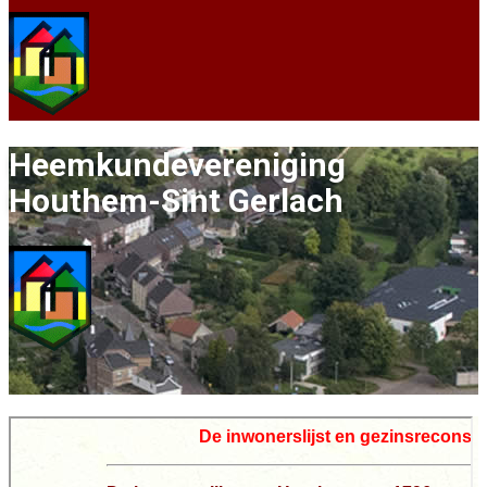
Heemkundevereni​ging
Houthe​​m-Sint Gerlach