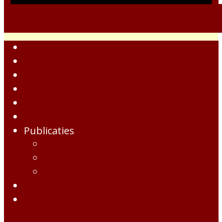
Home
Heemkundevereniging
Historie
Foto's
Gebouwen
Inwoners
Publicaties
Publicaties, Bronnen en Inventarissen
Publicaties van de vereniging
Publicaties van onze leden
Contact
Zoek